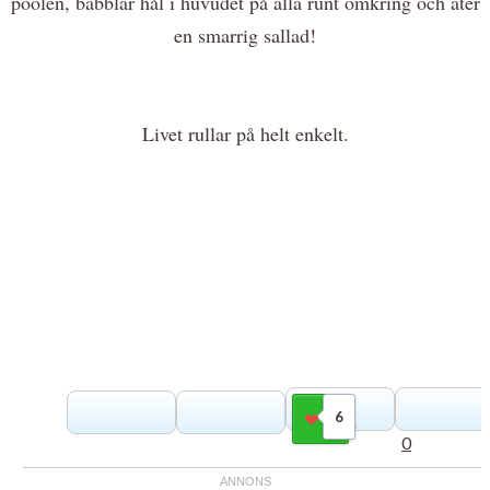
poolen, babblar hål i huvudet på alla runt omkring och äter
en smarrig sallad!
Livet rullar på helt enkelt.
6
Gilla
0