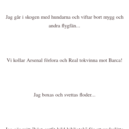
Jag går i skogen med hundarna och viftar bort mygg och
andra flygfän...
Vi kollar Arsenal förlora och Real tokvinna mot Barca!
Jag boxas och svettas floder...
Jag gör mitt "höst-outfit-bild-bibliotek" för att underlätta