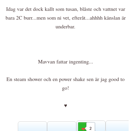
Idag var det dock kallt som tusan, blåste och vattnet var
bara 2C burr...men som ni vet, efteråt...ahhhh känslan är
underbar.
Mavvan fattar ingenting...
En steam shower och en power shake sen är jag good to
go!
♥
2
Gilla