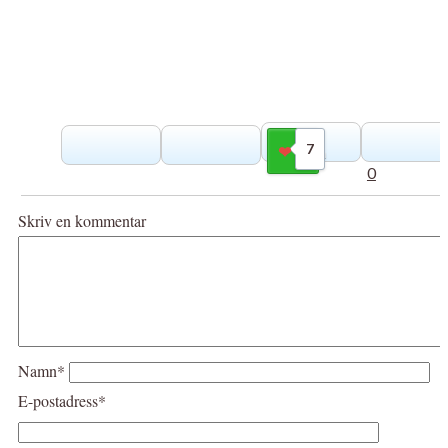
7
Gilla
0
Skriv en kommentar
Namn*
E-postadress*