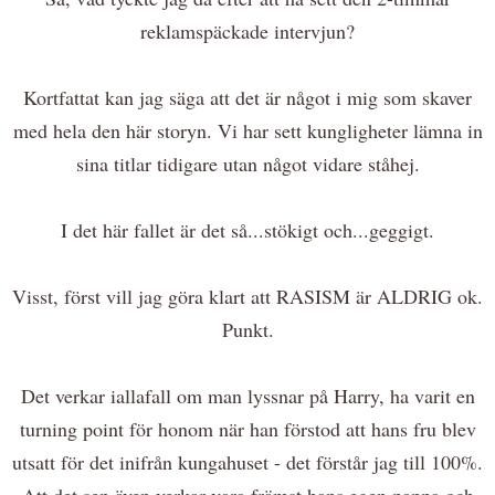
reklamspäckade intervjun?
Kortfattat kan jag säga att det är något i mig som skaver
med hela den här storyn. Vi har sett kungligheter lämna in
sina titlar tidigare utan något vidare ståhej.
I det här fallet är det så...stökigt och...geggigt.
Visst, först vill jag göra klart att RASISM är ALDRIG ok.
Punkt.
Det verkar iallafall om man lyssnar på Harry, ha varit en
turning point för honom när han förstod att hans fru blev
utsatt för det inifrån kungahuset - det förstår jag till 100%.
Att det sen även verkar vara främst hans egen pappa och