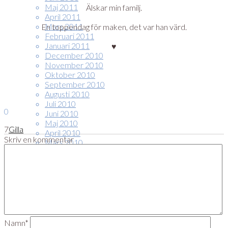
Maj 2011
Älskar min familj.
April 2011
Mars 2011
En toppendag för maken, det var han värd.
Februari 2011
Januari 2011
♥
December 2010
November 2010
Oktober 2010
September 2010
Augusti 2010
Juli 2010
0
Juni 2010
Maj 2010
7
Gilla
April 2010
Skriv en kommentar
Mars 2010
Februari 2010
Januari 2010
December 2009
November 2009
Oktober 2009
September 2009
Augusti 2009
Juli 2009
Namn*