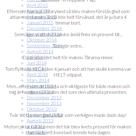
April 2015
Mars 2015
Eftersom han bor i Maryland så blev maken förstås glad som
Februari 2015
attan men kanske ändå inte helt förvånad, det är ju bara 4
Januari 2015
timmar bort.
December 2014
November 2014
Sen säger vi att det kanske ändå finns en present till...
Oktober 2014
September 2014
Tom gör entre..
Augusti 2014
Juli 2014
Då brister det helt för maken. Tårarna rinner.
Juni 2014
Maj 2014
Tom flyttade till CA den 4 januari och att han skulle komma var
April 2014
HELT otippat.
Mars 2014
Februari 2014
Men...eftersom det bästa och viktigaste för både maken och
Januari 2014
mig är familjen så kändes det som den ultimata presenten.
December 2013
November 2013
Oktober 2013
September 2013
Tvår trötta men glada killar som verkligen made dads day!
Augusti 2013
Juli 2013
Motorcyklar i all ära men det här blev livets present för maken.
Juni 2013
Han hade ett konstant leende hela dagen.