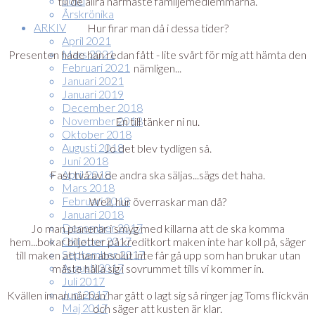
ootd
till de allra närmaste familjemedlemmarna.
Årskrönika
ARKIV
Hur firar man då i dessa tider?
April 2021
Mars 2021
Presenten hade han redan fått - lite svårt för mig att hämta den
Februari 2021
nämligen...
Januari 2021
Januari 2019
December 2018
November 2018
En till tänker ni nu.
Oktober 2018
Augusti 2018
Jo det blev tydligen så.
Juni 2018
April 2018
Fast två av de andra ska säljas...sägs det haha.
Mars 2018
Februari 2018
Well, hur överraskar man då?
Januari 2018
December 2017
Jo man planerar i smyg med killarna att de ska komma
Oktober 2017
hem...bokar biljetter på kreditkort maken inte har koll på, säger
September 2017
till maken att han absolut inte får gå upp som han brukar utan
Augusti 2017
måste hålla sig i sovrummet tills vi kommer in.
Juli 2017
Juni 2017
Kvällen innan när han har gått o lagt sig så ringer jag Toms flickvän
Maj 2017
och säger att kusten är klar.