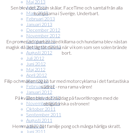
Maj 2013
April 2013
Sen blev det Zoom skålar, FaceTime och samtal från alla
Mars 2013
kompisarna i Sverige. Underbart.
Februari 2013
Januari 2013
December 2012
November 2012
Oktober 2012
En promenad i parken med killarna och hundarna blev nästan
September 2012
magisk då det låg tät dimma när vi kom som sen solen brände
Augusti 2012
bort.
Juli 2012
Juni 2012
Maj 2012
April 2012
Mars 2012
Filip och maken tog en tur med motorcyklarna i det fantastiska
Februari 2012
vädret - rena rama våren!
Januari 2012
December 2011
På kvällen blev det middag på favoritkrogen med de
November 2011
obligatoriska ostronen!
Oktober 2011
September 2011
Augusti 2011
Juli 2011
Hemma blev det familje pong och många härliga skratt.
Juni 2011