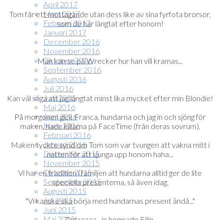
April 2017
Mars 2017
Tom får ett mottagande utan dess like av sina fyrfota brorsor,
Februari 2017
som de har längtat efter honom!
Januari 2017
December 2016
November 2016
Oktober 2016
Man kan se på Wrecker hur han vill kramas...
September 2016
Augusti 2016
Juli 2016
Juni 2016
Kan väl säga att jag längtat minst lika mycket efter min Blondie!
Maj 2016
April 2016
På morgonen gick Franca, hundarna och jag in och sjöng för
Mars 2016
maken, hade killarna på FaceTime (från deras sovrum).
Februari 2016
Januari 2016
Maken tyckte synd om Tom som var tvungen att vakna mitt i
December 2015
natten för att sjunga upp honom haha...
November 2015
Oktober 2015
Vi har en tradition i familjen att hundarna alltid ger de lite
September 2015
speciella presenterna, så även idag.
Augusti 2015
Juli 2015
"Vi kanske ska börja med hundarnas present ändå..."
Juni 2015
Maj 2015
Tadaaaaa - in hoppade Filip.