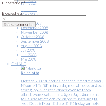
Juni 2009
E-postadress*
Maj 2009
April 2009
Blogg-adress
Mars 2009
Februari 2009
Januari 2009
December 2008
November 2008
Oktober 2008
September 2008
Augusti 2008
Juli 2008
Juni 2008
Maj 2008
OM MIG
Kalaslotta
Flyttade 2008 till södra Connecticut med min familj.
Ni som vill får följa min vardag med alla dess små och
stora gupp. Mina reflektioner över livet som
utlandssvensk sett ur mina ögon. Jag tränar som en
tok, älskar att äta och kör en positiv inställning till
livet. Det blir liksom lättare då. På Instagram heter