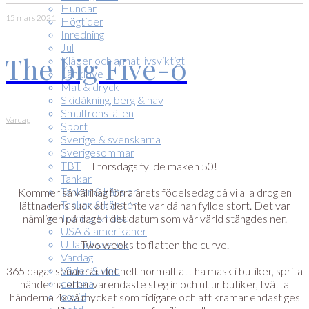
Hundar
15 mars 2021
Högtider
Inredning
Jul
The big Five-0
Kläder och annat livsviktigt
Länklove
Mat & dryck
Skidåkning, berg & hav
Smultronställen
Vardag
Sport
Sverige & svenskarna
Sverigesommar
TBT
I torsdags fyllde maken 50!
Tankar
Tankar & känslor
Kommer så väl ihåg förra årets födelsedag då vi alla drog en
Tankar & känslor
lättnadens suck att det inte var då han fyllde stort. Det var
Träning & hälsa
nämligen på dagen det datum som vår värld stängdes ner.
USA & amerikaner
Utlandssvensk
Two weeks to flatten the curve.
Vardag
Väder & vind
365 dagar senare är det helt normalt att ha mask i butiker, sprita
corona
händerna efter varendaste steg in och ut ur butiker, tvätta
covid
händerna 4x så mycket som tidigare och att kramar endast ges