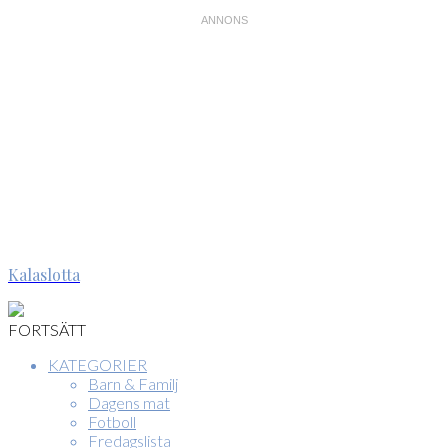
Kalaslotta
FORTSÄTT
KATEGORIER
Barn & Familj
Dagens mat
Fotboll
Fredagslista